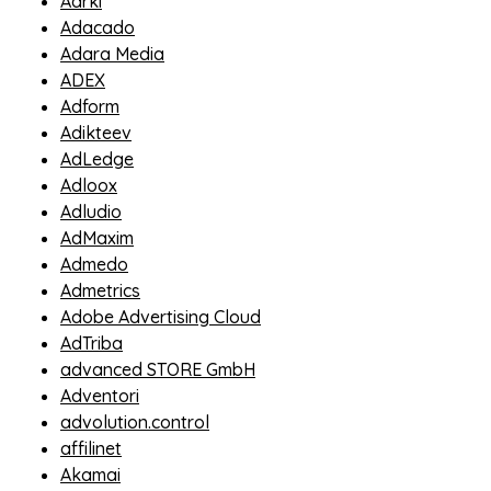
Aarki
Adacado
Adara Media
ADEX
Adform
Adikteev
AdLedge
Adloox
Adludio
AdMaxim
Admedo
Admetrics
Adobe Advertising Cloud
AdTriba
advanced STORE GmbH
Adventori
advolution.control
affilinet
Akamai