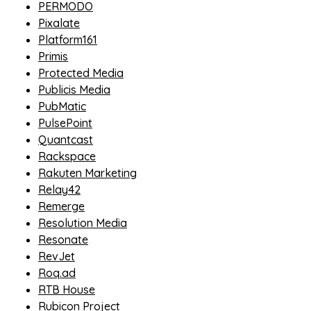
PERMODO
Pixalate
Platform161
Primis
Protected Media
Publicis Media
PubMatic
PulsePoint
Quantcast
Rackspace
Rakuten Marketing
Relay42
Remerge
Resolution Media
Resonate
RevJet
Roq.ad
RTB House
Rubicon Project