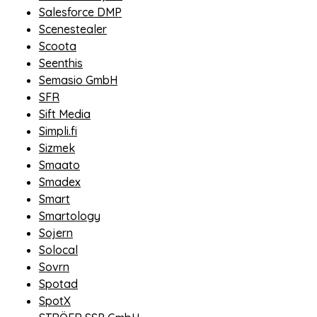
Salesforce DMP
Scenestealer
Scoota
Seenthis
Semasio GmbH
SFR
Sift Media
Simpli.fi
Sizmek
Smaato
Smadex
Smart
Smartology
Sojern
Solocal
Sovrn
Spotad
SpotX