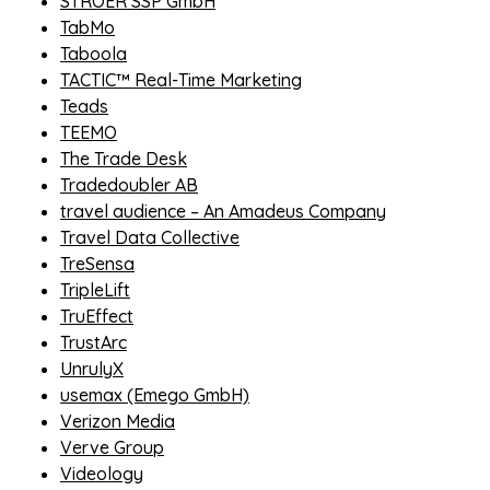
STRÖER SSP GmbH
TabMo
Taboola
TACTIC™ Real-Time Marketing
Teads
TEEMO
The Trade Desk
Tradedoubler AB
travel audience – An Amadeus Company
Travel Data Collective
TreSensa
TripleLift
TruEffect
TrustArc
UnrulyX
usemax (Emego GmbH)
Verizon Media
Verve Group
Videology