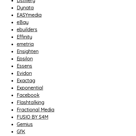
Dstillery
Dynata
EASYmedia
eBay
ebuilders
Effinity
emetriq
Ensighten
Epsilon
Essens
Evidon
Exactag
Exponential
Facebook
Flashtalking
Fractional Media
FUSIO BY S4M
Gemius
GfK