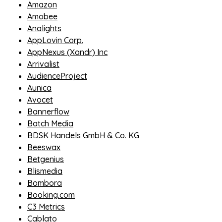
Amazon
Amobee
Analights
AppLovin Corp.
AppNexus (Xandr) Inc
Arrivalist
AudienceProject
Aunica
Avocet
Bannerflow
Batch Media
BDSK Handels GmbH & Co. KG
Beeswax
Betgenius
Blismedia
Bombora
Booking.com
C3 Metrics
Cablato