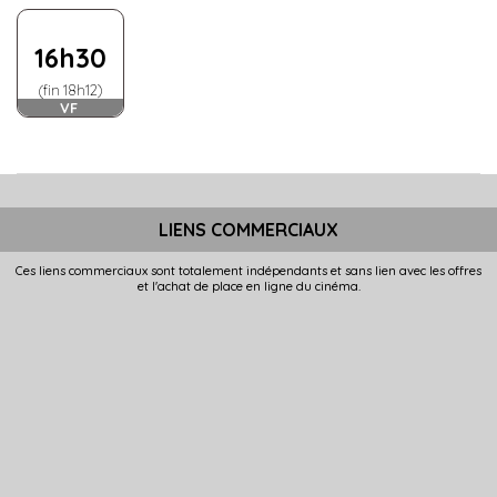
16h30
(fin 18h12)
VF
LIENS COMMERCIAUX
Ces liens commerciaux sont totalement indépendants et sans lien avec les offres
et l'achat de place en ligne du cinéma.