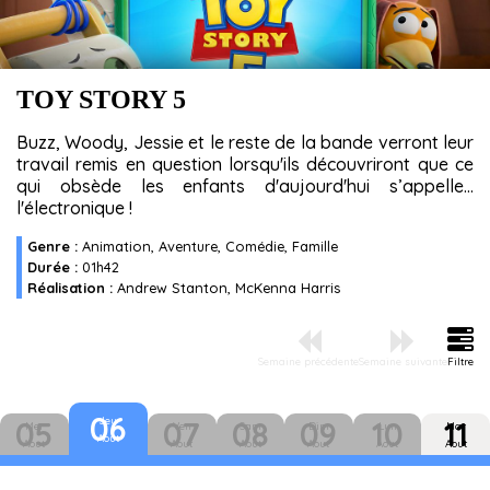
TOY STORY 5
Buzz, Woody, Jessie et le reste de la bande verront leur
travail remis en question lorsqu'ils découvriront que ce
qui obsède les enfants d'aujourd'hui s’appelle...
l'électronique !
Genre :
Animation, Aventure, Comédie, Famille
Durée :
01h42
Réalisation :
Andrew Stanton, McKenna Harris
Semaine précédente
Semaine suivante
Filtre
06
Jeu
05
07
08
09
10
11
Mer
Ven
Sam
Dim
Lun
Mar
Aout
Aout
Aout
Aout
Aout
Aout
Aout